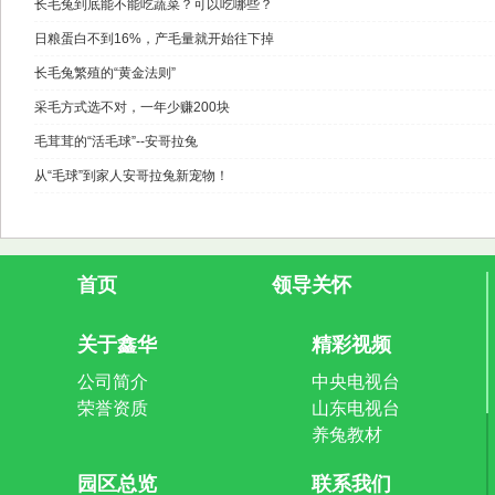
长毛兔到底能不能吃蔬菜？可以吃哪些？
日粮蛋白不到16%，产毛量就开始往下掉
长毛兔繁殖的“黄金法则”
采毛方式选不对，一年少赚200块
毛茸茸的“活毛球”--安哥拉兔
从“毛球”到家人安哥拉兔新宠物！
首页
领导关怀
关于鑫华
精彩视频
公司简介
中央电视台
荣誉资质
山东电视台
养兔教材
园区总览
联系我们